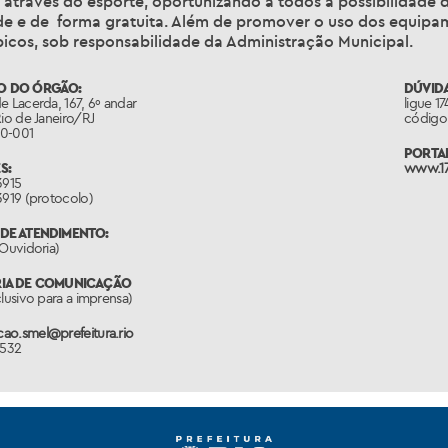
 através do esporte, oportunizando a todos a possibilidade
de e de forma gratuita. Além de promover o uso dos equipam
picos, sob responsabilidade da Administração Municipal.
O DO ÓRGÃO:
DÚVIDA
e Lacerda, 167, 6º andar
ligue 1
Rio de Janeiro/RJ
código 
0-001
PORTAL
S:
www.17
3915
3919 (protocolo)
DE ATENDIMENTO:
(Ouvidoria)
RIA DE COMUNICAÇÃO
clusivo para a imprensa)
ao.smel@prefeitura.rio
1532