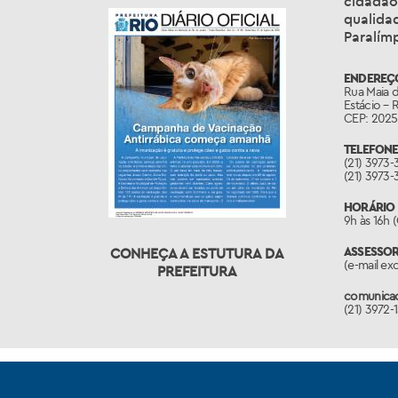
cidadão
qualida
Paralím
ENDEREÇ
Rua Maia d
Estácio – 
CEP: 2025
TELEFONE
(21) 3973-
(21) 3973-
HORÁRIO 
9h às 16h 
ASSESSO
CONHEÇA A ESTUTURA DA
(e-mail ex
PREFEITURA
comunicac
(21) 3972-