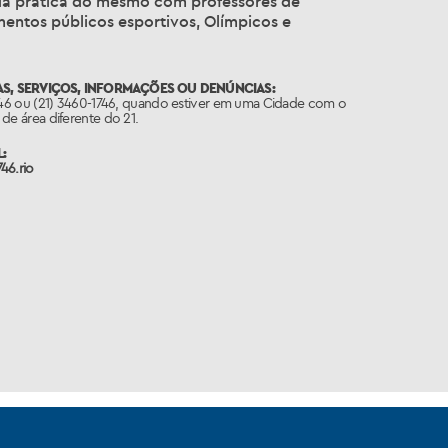
 da prática do mesmo com professores de
entos públicos esportivos, Olímpicos e
S, SERVIÇOS, INFORMAÇÕES OU DENÚNCIAS:
746 ou (21) 3460-1746, quando estiver em uma Cidade com o
de área diferente do 21.
:
46.rio