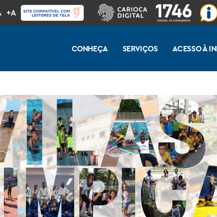
A
+A
CONHEÇA
SERVIÇOS
ACESSO À 