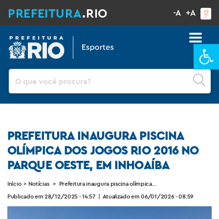
PREFEITURA
.RIO
-A
+A
Ba
Pesquisar
PREFEITURA INAUGURA PISCINA
OLÍMPICA DOS JOGOS RIO 2016 NO
PARQUE OESTE, EM INHOAÍBA
Início
>
Notícias
>
Prefeitura inaugura piscina olímpica dos Jogos Rio 2016 no P
Publicado em 28/12/2025 - 14:57
|
Atualizado em 06/01/2026 - 08:59